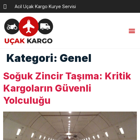
Acil Uçak Kargo Kurye Servisi
Kategori:
Genel
Soğuk Zincir Taşıma: Kritik
Kargoların Güvenli
Yolculuğu