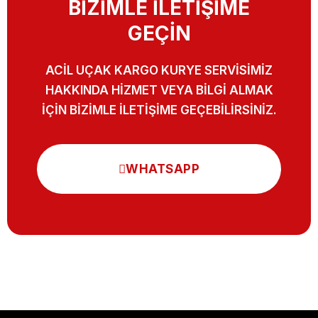
BİZİMLE İLETİŞİME
GEÇİN
ACİL UÇAK KARGO KURYE SERVİSİMİZ
HAKKINDA HİZMET VEYA BİLGİ ALMAK
İÇİN BİZİMLE İLETİŞİME GEÇEBİLİRSİNİZ.
WHATSAPP